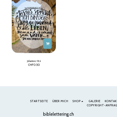
Johannes 14, 6
CHF
0.50
STARTSEITE
ÜBER MICH
SHOP
GALERIE
KONTAK
COPYRIGHT-ANFRAG
biblelettering.ch