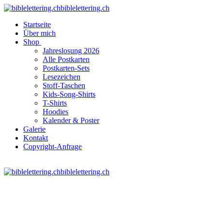
biblelettering.ch
Startseite
Über mich
Shop
Jahreslosung 2026
Alle Postkarten
Postkarten-Sets
Lesezeichen
Stoff-Taschen
Kids-Song-Shirts
T-Shirts
Hoodies
Kalender & Poster
Galerie
Kontakt
Copyright-Anfrage
biblelettering.ch